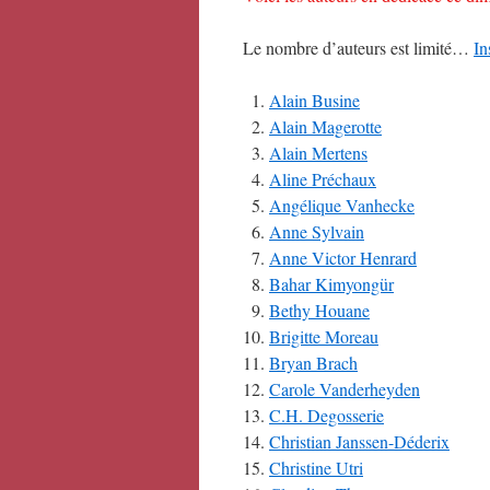
Le nombre d’auteurs est limité…
In
Alain Busine
Alain Magerotte
Alain Mertens
Aline Préchaux
Angélique Vanhecke
Anne Sylvain
Anne Victor Henrard
Bahar Kimyongür
Bethy Houane
Brigitte Moreau
Bryan Brach
Carole Vanderheyden
C.H. Degosserie
Christian Janssen-Déderix
Christine Utri