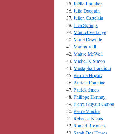
Joëlle Lartelier
Julie Dacquin
Julien Castelain
Liza Springs
Manuel Verlange
Marie Dewilde
Marina Vall
Maùve McWeil
Michel K Simon
Mustapha Haddioui
Pascale Hoyois
Patricia Fontaine
Patrick Smets
Philippe Hennuy
Pierre Guyaut-Genon
Pierre Vincke
Rebecca Nicais
Ronald Bosmans
Sarah Des Hesses