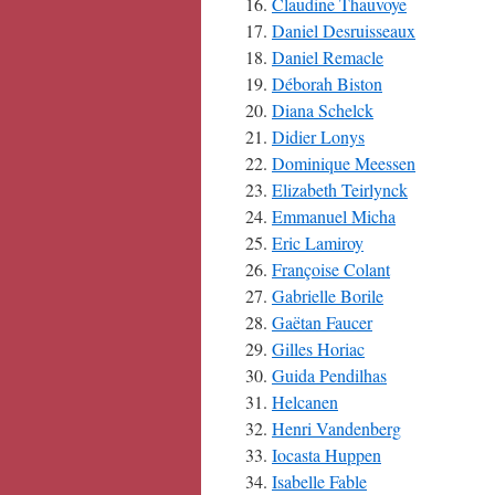
Claudine Thauvoye
Daniel Desruisseaux
Daniel Remacle
Déborah Biston
Diana Schelck
Didier Lonys
Dominique Meessen
Elizabeth Teirlynck
Emmanuel Micha
Eric Lamiroy
Françoise Colant
Gabrielle Borile
Gaëtan Faucer
Gilles Horiac
Guida Pendilhas
Helcanen
Henri Vandenberg
Iocasta Huppen
Isabelle Fable