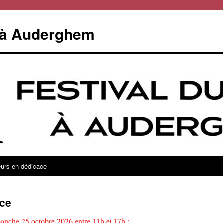
e à Auderghem
eurs en dédicace
ace
manche 25 octobre 2026 entre 11h et 17h :