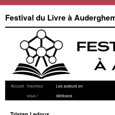
Aller
au
Festival du Livre à Auderghe
contenu
Accueil
Inscrivez-
Les auteurs en
vous !
dédicace
Tristan Ledoux