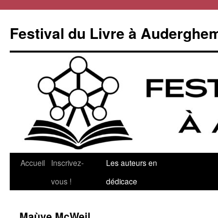
Aller
au
Festival du Livre à Auderghe
contenu
Accueil
Inscrivez-
Les auteurs en
vous !
dédicace
Maùve McWeil