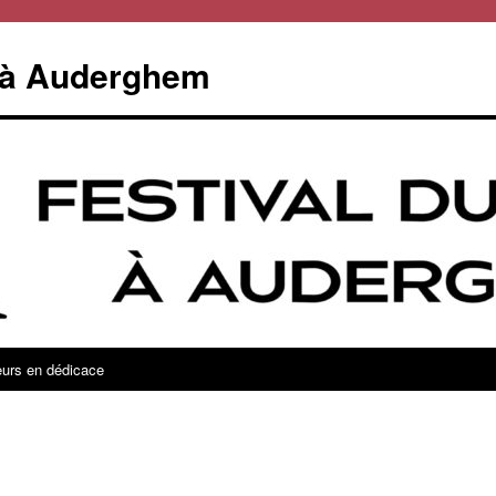
e à Auderghem
eurs en dédicace