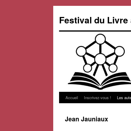
Aller
au
Festival du Livr
contenu
Accueil
Inscrivez-vous !
Les aut
Jean Jauniaux