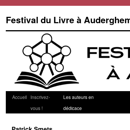
Aller
au
Festival du Livre à Auderghe
contenu
Accueil
Inscrivez-
Les auteurs en
vous !
dédicace
Patrick Smets