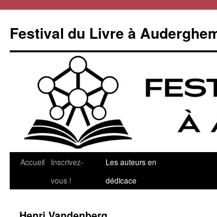
Aller
au
Festival du Livre à Auderghe
contenu
Accueil
Inscrivez-
Les auteurs en
vous !
dédicace
Henri Vandenberg