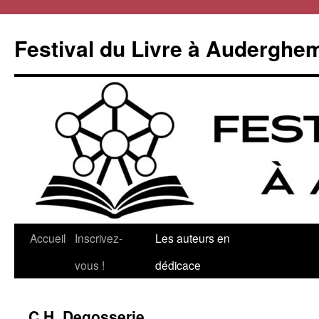
Aller
au
Festival du Livre à Auderghe
contenu
Accueil
Inscrivez-
Les auteurs en
vous !
dédicace
C.H. Degosserie