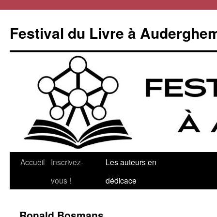
Aller
au
Festival du Livre à Auderghe
contenu
Accueil
Inscrivez-
Les auteurs en
vous !
dédicace
Ronald Bosmans