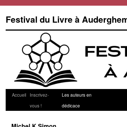
Aller
au
Festival du Livre à Auderghe
contenu
Accueil
Inscrivez-
Les auteurs en
vous !
dédicace
Michel K Simon