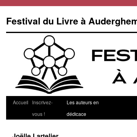
Aller
au
Festival du Livre à Auderghe
contenu
Accueil
Inscrivez-
Les auteurs en
vous !
dédicace
Joëlle Lartelier